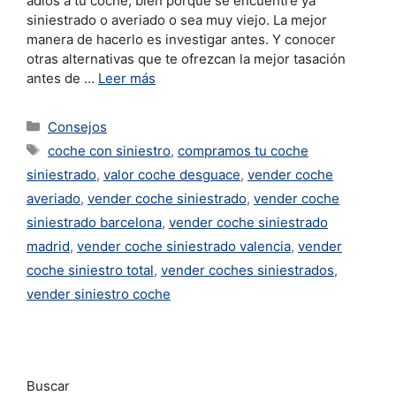
adiós a tu coche, bien porque se encuentre ya
siniestrado o averiado o sea muy viejo. La mejor
manera de hacerlo es investigar antes. Y conocer
otras alternativas que te ofrezcan la mejor tasación
antes de …
Leer más
Consejos
coche con siniestro
,
compramos tu coche
siniestrado
,
valor coche desguace
,
vender coche
averiado
,
vender coche siniestrado
,
vender coche
siniestrado barcelona
,
vender coche siniestrado
madrid
,
vender coche siniestrado valencia
,
vender
coche siniestro total
,
vender coches siniestrados
,
vender siniestro coche
Buscar