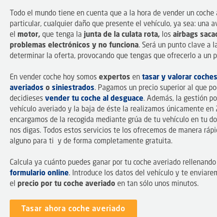
Todo el mundo tiene en cuenta que a la hora de vender un coche 
particular, cualquier daño que presente el vehículo, ya sea: una a
el
motor,
que tenga la
junta de la culata rota,
los
airbags sac
problemas electrónicos y no funciona
. Será un punto clave a l
determinar la oferta, provocando que tengas que ofrecerlo a un pr
En vender coche hoy somos
expertos
en
tasar y valorar coche
averiados
o
siniestrados
. Pagamos un precio superior al que po
decidieses
vender tu coche al desguace
. Además, la gestión po
vehículo averiado y la baja de éste la realizamos únicamente en
encargamos de la recogida mediante grúa de tu vehículo en tu do
nos digas. Todos estos servicios te los ofrecemos de manera rápid
alguno para ti y de forma completamente gratuita.
Calcula ya cuánto puedes ganar por tu coche averiado rellenand
formulario online
. Introduce los datos del vehículo y te enviare
el
precio por tu coche averiado
en tan sólo unos minutos.
Tasar ahora coche averiado