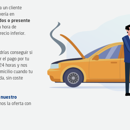
a un cliente
vería en
ados o presente
a hora de
ecio inferior.
s
drías conseguir si
r el pago por tu
 24 horas y nos
micilio cuando tu
a, sin coste
o
nuestro
mos la oferta con