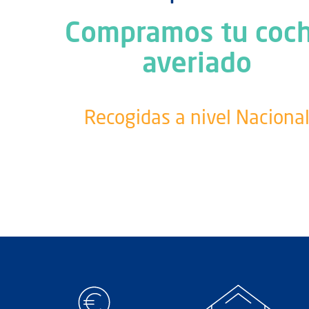
Compramos tu coc
averiado
Recogidas a nivel Naciona