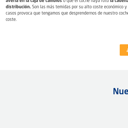
avería en la caja de cambios
o que el coche haya roto
la cadena
distribución.
Son las más temidas por su alto coste económico 
casos provoca que tengamos que desprendernos de nuestro coche
coste.
Nue