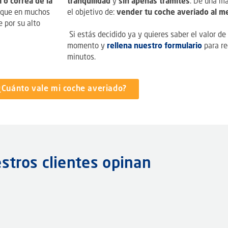
 o correa de la
tranquilidad
y
sin apenas trámites
. De una m
y que en muchos
el objetivo de:
vender tu coche averiado al me
 por su alto
Si estás decidido ya y quieres saber el valor de
momento y
rellena nuestro formulario
para re
minutos.
¿Cuánto vale mi coche averiado?
stros clientes opinan