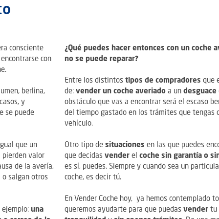
to
ra consciente
¿Qué puedes hacer entonces con un coche a
 encontrarse con
no se puede reparar?
e.
Entre los distintos
tipos de
compradores
que e
umen, berlina,
de:
vender un coche averiado
a un
desguace
casos, y
obstáculo que vas a encontrar será el escaso be
re se puede
del tiempo gastado en los trámites que tengas 
vehículo.
igual que un
Otro tipo de
situaciones
en las que puedes enco
 pierden valor
que decidas
vender
el
coche sin garantía o si
ausa de la avería,
es sí, puedes. Siempre y cuando sea un particula
a o salgan otros
coche, es decir tú.
En Vender Coche hoy, ya hemos contemplado t
r ejemplo:
una
queremos ayudarte para que puedas
vender
tu