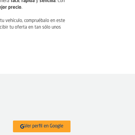
anera
fácil
,
rápida
y
sencilla
. Con
jor precio
.
 tu vehículo, compruébalo en este
cibir tu oferta en tan sólo unos
Ver perfil en Google