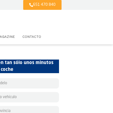
651 470 840
AGAZINE
CONTACTO
en tan sólo unos minutos
u coche