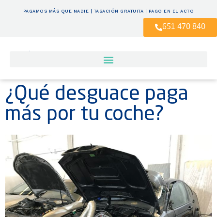
PAGAMOS MÁS QUE NADIE | TASACIÓN GRATUITA | PAGO EN EL ACTO
651 470 840
¿Qué desguace paga
más por tu coche?