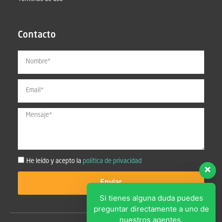
Contacto
Si tienes alguna duda puedes
preguntar directamente a uno de
nuestros agentes.
Hola, ¿Podemos ayudarte?
He leído y acepto la
política de privacidad
Acepto la política de
Enviar
privacidad
Política de privacidad