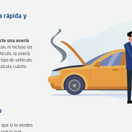
a rápida y
iste una avería
n, ni incluso las
ículo, la avería
tipo de vehículo,
calcula cuánto
o
que si lo vendes