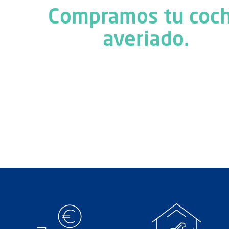
Compramos tu coc
averiado.