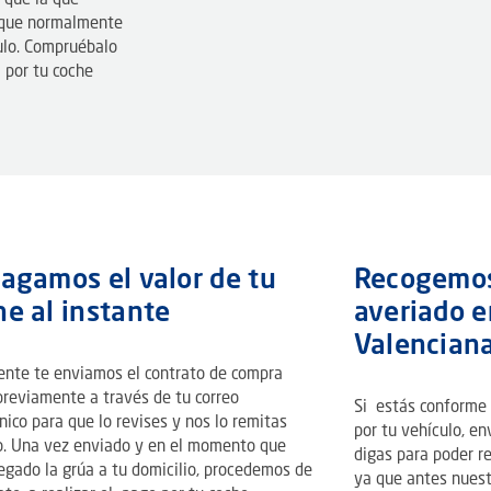
 que la que
a que normalmente
culo. Compruébalo
 por tu coche
pagamos el valor de tu
Recogemos
he al instante
averiado e
Valencian
ente te enviamos el contrato de compra
previamente a través de tu correo
Si estás conforme c
nico para que lo revises y nos lo remitas
por tu vehículo, e
o. Una vez enviado y en el momento que
digas para poder re
egado la grúa a tu domicilio, procedemos de
ya que antes nuest