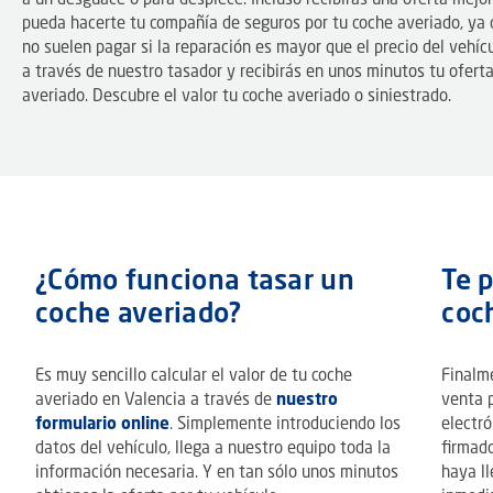
a un desguace o para despiece. Incluso recibirás una oferta mejor
pueda hacerte tu compañía de seguros por tu coche averiado, y
no suelen pagar si la reparación es mayor que el precio del vehí
a través de nuestro tasador y recibirás en unos minutos tu oferta
averiado. Descubre el valor tu coche averiado o siniestrado.
¿Cómo funciona tasar un
Te 
coche averiado?
coc
Es muy sencillo calcular el valor de tu coche
Finalm
averiado en Valencia a través de
nuestro
venta 
formulario online
. Simplemente introduciendo los
electró
datos del vehículo, llega a nuestro equipo toda la
firmad
información necesaria. Y en tan sólo unos minutos
haya ll