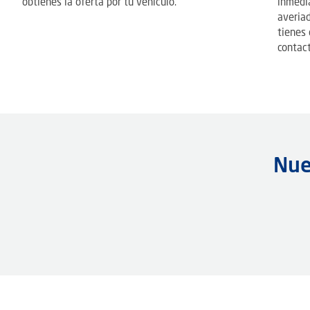
obtienes la oferta por tu vehículo.
inmedia
averiad
tienes
contact
Nue