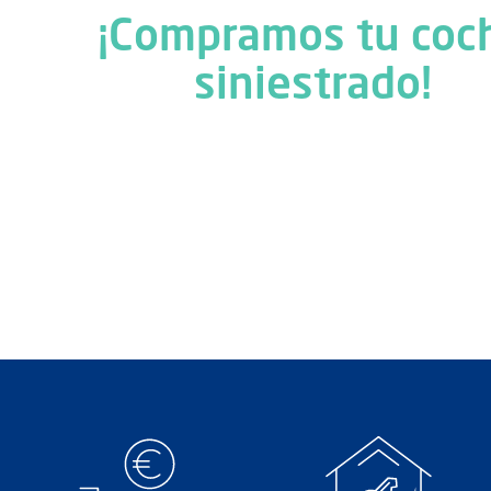
¡Compramos tu coc
siniestrado!