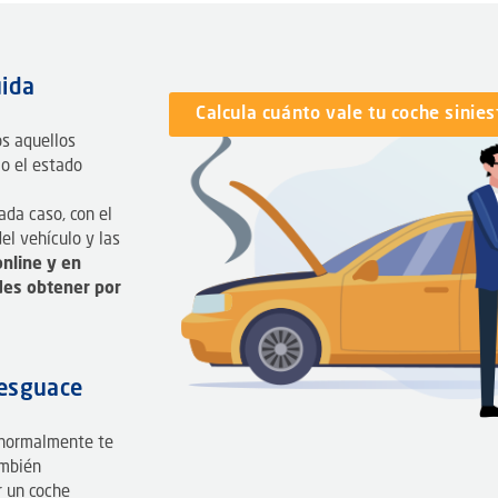
uida
Calcula cuánto vale tu coche sinie
os aquellos
 o el estado
da caso, con el
el vehículo y las
online y en
des obtener por
desguace
 normalmente te
ambién
r un coche