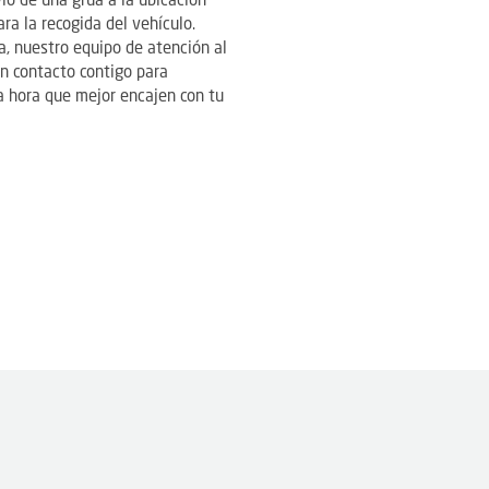
ío de una grúa a la ubicación
ra la recogida del vehículo.
a, nuestro equipo de atención al
en contacto contigo para
la hora que mejor encajen con tu