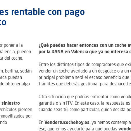
es rentable con pago
to
r poner a la
¿Qué puedes hacer entonces con un coche av
Valencia, pueden
por la DANA en Valencia que ya no interesa 
a del coche.
Entre los distintos tipos de compradores que ex
, berlina, sedán,
vender un coche averiado a un desguace o a un c
arca puedan
principal problema será el escaso beneficio que 
d de obtener algo
trámites que deberás gestionar para deshacerte 
Otra situación que podrías enfrentar como vende
 siniestro
garantía o sin ITV. En este caso, la respuesta es
vehículos pierden
cuando seas tú, como particular, quien decida po
inmovilizados por
ando
En
Vendertucochehoy.es
, ya hemos contemplad
eso, queremos ayudarte para que puedas
vende