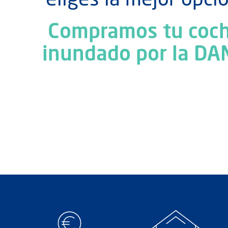
eliges la mejor opció
Compramos tu coc
inundado por la DA