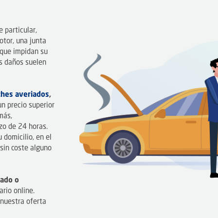
 particular,
otor, una junta
 que impidan su
os daños suelen
ches averiados
,
n precio superior
más,
zo de 24 horas.
domicilio, en el
sin coste alguno
dado o
rio online.
 nuestra oferta