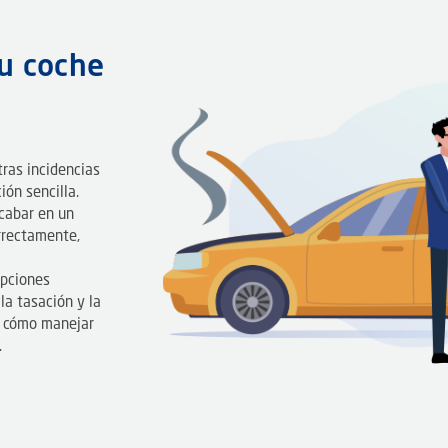
u coche
ras incidencias
ón sencilla.
cabar en un
orrectamente,
opciones
la tasación y la
a cómo manejar
.